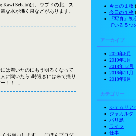
Kawi Sebatu)は、ウブドの北、ス
今日の１枚
綺麗な水が沸く泉などがあります。
今日の１枚
『写真』初
ている５つ
アーカイブ
2020年6月
2019年1月
2018年12月
時には着いたのにもう明るくなって
2018年11月
人に聞いたら5時過ぎには来て撮り
2018年9月
！ ...
カテゴリー
シェムリア
ジャカルタ
バリ島
ライフ
仕事
しくお願いします。 にほんブログ