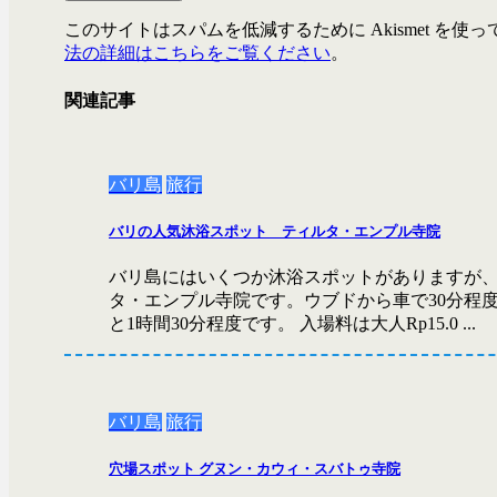
このサイトはスパムを低減するために Akismet を使
法の詳細はこちらをご覧ください
。
関連記事
バリ島
旅行
バリの人気沐浴スポット ティルタ・エンプル寺院
バリ島にはいくつか沐浴スポットがありますが
タ・エンプル寺院です。ウブドから車で30分程
と1時間30分程度です。 入場料は大人Rp15.0 ...
バリ島
旅行
穴場スポット グヌン・カウィ・スバトゥ寺院