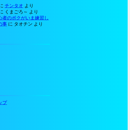
に
チンタオ
より
に
くまごろ～
より
心者のボクがいま練習し
の事
に
タオチン
より
ップ