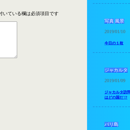
付いている欄は必須項目です
写真
風景
2019/01/10
今日の１枚
ジャカルタ
2019/01/09
ジャカルタ訪
はどの国だ !?
バリ島