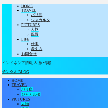
HOME
TRAVEL
バリ島
ジャカルタ
PICTURES
人物
風景
LIFE
仕事
考え方
お問合せ
インドネシア情報 ＆ 旅 情報
チンタオ BLOG
HOME
TRAVEL
バリ島
ジャカルタ
PICTURES
人物