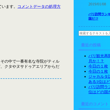
2019/01/08
っています。
コメントデータの処理方
バリ訪問ラン
国だ !?
最近の投稿
バリ観光再
月か！？
、その中で一番有名な寺院がティル
今日の１枚
度、クタやヌサドゥアエリアからだ
今日の１枚
ジャカルタ
ある1位はど
バリ訪問ラ
位はどの国だ 
最近のコメント