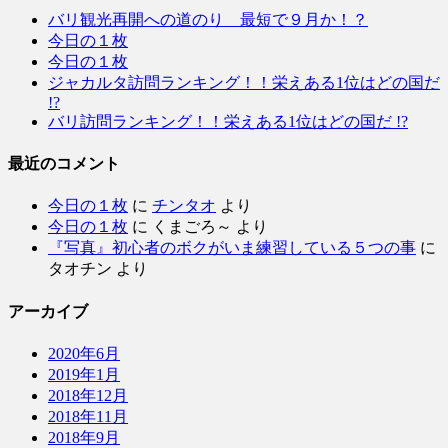
バリ観光再開への道のり 最短で９月か！？
今日の１枚
今日の１枚
ジャカルタ訪問ランキング！！栄えある1位はどの国だ
!?
バリ訪問ランキング！！栄えある1位はどの国だ !?
最近のコメント
今日の１枚
に
チンタオ
より
今日の１枚
に
くまごろ～
より
『写真』初心者のボクがいま練習している５つの事
に
タオチン
より
アーカイブ
2020年6月
2019年1月
2018年12月
2018年11月
2018年9月