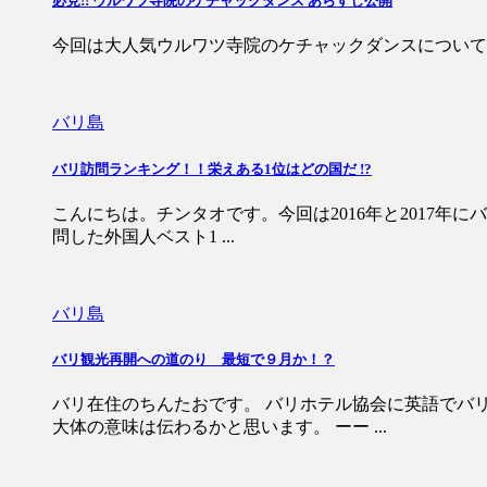
必見!! ウルワツ寺院のケチャックダンス あらすじ公開
今回は大人気ウルワツ寺院のケチャックダンスについて説明します！！
バリ島
バリ訪問ランキング！！栄えある1位はどの国だ !?
こんにちは。チンタオです。今回は2016年と2017年に
問した外国人ベスト1 ...
バリ島
バリ観光再開への道のり 最短で９月か！？
バリ在住のちんたおです。 バリホテル協会に英語でバ
大体の意味は伝わるかと思います。 ーー ...