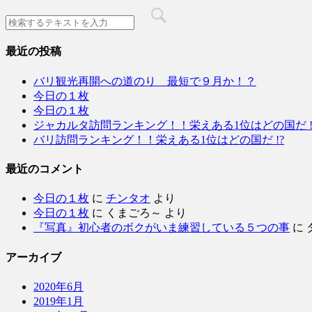
最近の投稿
バリ観光再開への道のり 最短で９月か！？
今日の１枚
今日の１枚
ジャカルタ訪問ランキング！！栄えある1位はどの国だ !
バリ訪問ランキング！！栄えある1位はどの国だ !?
最近のコメント
今日の１枚
に
チンタオ
より
今日の１枚
に
くまごろ～
より
『写真』初心者のボクがいま練習している５つの事
に
アーカイブ
2020年6月
2019年1月