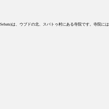
awi Sebatu)は、ウブドの北、スバトゥ村にある寺院です。寺院に