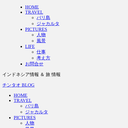
HOME
TRAVEL
バリ島
ジャカルタ
PICTURES
人物
風景
LIFE
仕事
考え方
お問合せ
インドネシア情報 ＆ 旅 情報
チンタオ BLOG
HOME
TRAVEL
バリ島
ジャカルタ
PICTURES
人物