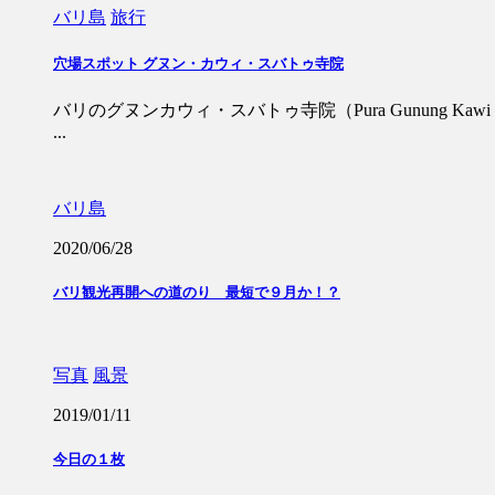
バリ島
旅行
穴場スポット グヌン・カウィ・スバトゥ寺院
バリのグヌンカウィ・スバトゥ寺院（Pura Gunung K
...
バリ島
2020/06/28
バリ観光再開への道のり 最短で９月か！？
写真
風景
2019/01/11
今日の１枚