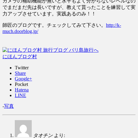
カメラの補助機能が無いと水平もよく分からないレベルなの
でまだまだ先は長いですが、教えて貰ったことを練習して実
力アップさせています。実践あるのみ！！
師匠のブログです。チェックしてみて下さい。
http://k-
much.doorblog.jp/
にほんブログ村
Twitter
Share
Google+
Pocket
Hatena
LINE
-
写真
タオチン
より: