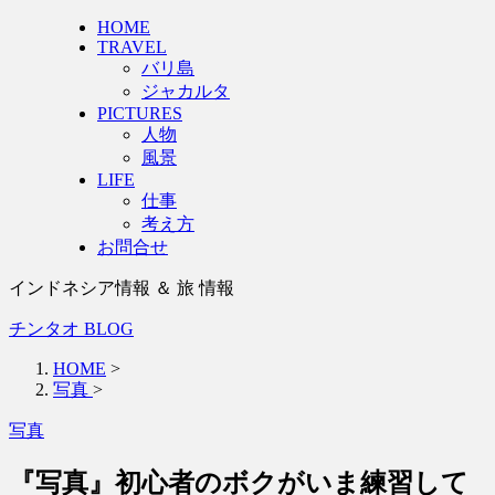
HOME
TRAVEL
バリ島
ジャカルタ
PICTURES
人物
風景
LIFE
仕事
考え方
お問合せ
インドネシア情報 ＆ 旅 情報
チンタオ BLOG
HOME
>
写真
>
写真
『写真』初心者のボクがいま練習して