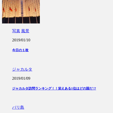
写真
風景
2019/01/10
今日の１枚
ジャカルタ
2019/01/09
ジャカルタ訪問ランキング！！栄えある1位はどの国だ !?
バリ島