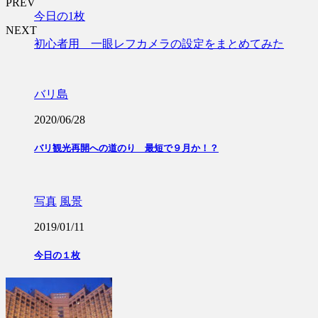
PREV
今日の1枚
NEXT
初心者用 一眼レフカメラの設定をまとめてみた
バリ島
2020/06/28
バリ観光再開への道のり 最短で９月か！？
写真
風景
2019/01/11
今日の１枚